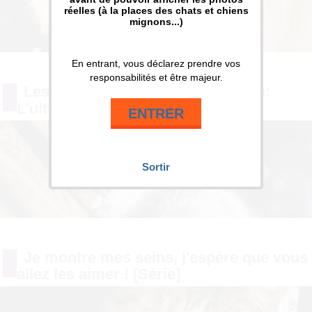
réelles (à la places des chats et chiens
mignons...)
En entrant, vous déclarez prendre vos
responsabilités et être majeur.
Les plus jolis seins de Françaises:
L'ultime best of !
ENTRER
Sortir
Je montre mes seins, j'espère que vous
allez les aimer !
[Série]