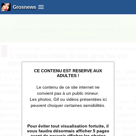
photos de sexe et vidéos porno
Grosnews
Marre des ces photos de chattes et de chiennes ? :)
- Encore
5 pages
à voir avant de voir les
vraies photos pornos -
Grosnews
»
Rondes
»
Taille XXL
»
L'obésité morbide de ces gros tas est dangereuse
L'obésité morbide de ces gros tas est
dangereuse pour elles !
CE CONTENU EST RESERVE AUX
C'est bien connus, les filles rondes sont très désirables... Mais
ADULTES !
il y a une limite à tout ! Car les femmes exhibitionnistes qui
suivent
sont plus que grosses
, elles ont dépassé le stade d
Le contenu de ce site internet ne
l'obésité morbide...
convient pas à un public mineur.
Les photos, Gif ou vidéos présentées ici
Et pourtant, ces gros tas n'hésitent pas se montrer nues et
peuvent choquer certaines sensibilités.
dévoiler leur tonne de gras qui enveloppe leur corps. Ces
grosses BBW dénudées
ont l'air d'assumer leurs rondeur
hors normes. C'est pas compliqué, elles ont toutes une bouée
Pour éviter tout visualisation fortuite, il
de graisse qui entoure leurs anches. Bien malin celui qui est
vous faudra désormais afficher 5 pages
capable d'apercevoir leur sexe derrière cette masse
avant de pouvoir afficher les photos