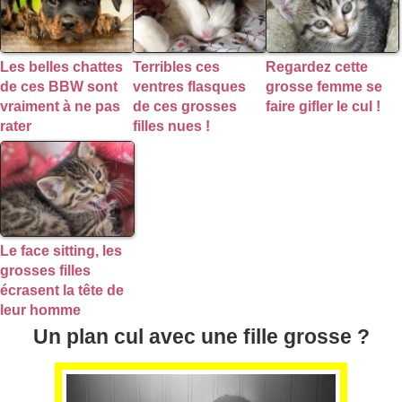
Les belles chattes
Terribles ces
Regardez cette
de ces BBW sont
ventres flasques
grosse femme se
vraiment à ne pas
de ces grosses
faire gifler le cul !
rater
filles nues !
Le face sitting, les
grosses filles
écrasent la tête de
leur homme
Un plan cul avec une fille grosse ?