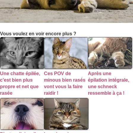
Vous voulez en voir encore plus ?
Une chatte épilée,
Ces POV de
Après une
c'est bien plus
minous bien rasés
épilation intégrale,
propre et net que
vont vous la faire
une schneck
rasée
raidir !
ressemble à ça !