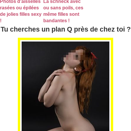
Photos d'aisselles
La schneck avec
rasées ou épilées
ou sans poils, ces
de jolies filles sexy
même filles sont
!
bandantes !
Tu cherches un plan Q près de chez toi ?