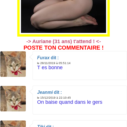
-> Auriane (31 ans) t'attend ! <-
POSTE TON COMMENTAIRE !
Furax
dit :
le 28/11/2019 à 05:51:14
T es bonne
Jeanmi
dit :
le 15/12/2019 à 22:10:45
On baise quand dans le gers
Tiki
dit :