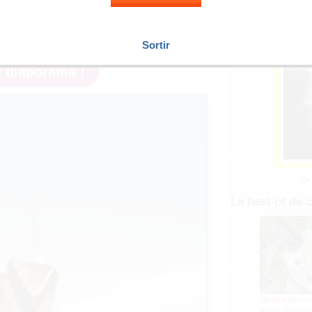
s cuisses bien grasses
, elles cumulent les points
de vivre de ne pas se raser, vous imaginez bien que
t aussi poilus...
Sortir
 diaporama !
->
Le best of de c
Belles fem
en collant p