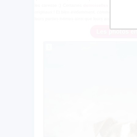
les caresse :) Certaines
demoiselles ont aussi le
originaux ! Et bien évidemment, comme c'est un art 
leurs parties intimes ainsi que leurs aisselles sont tou
Les photos en
1