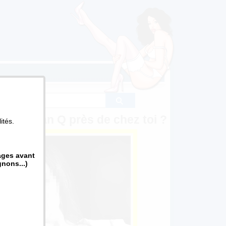
s un plan Q près de chez toi ?
ités.
pages avant
gnons...)