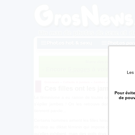
Photos hot & sexy
Photos por
Marre des ces photos de ch
- Encore
5 pages
à voir avant de
Les 
Grosnews
»
Collants & jambes
»
Jambes
»
Ces filles ont les
Ces filles ont les jambes poilu
Pour évite
Le féminisme a eu raison de toutes ces filles qui o
de pouvo
s'épiler jambes ! On les retrouve donc ici à nous
tiennent parole...
Certains hommes aiment les filles hirsutes, ils devr
dit stop au diktat féminin qui impose d'avoir des j
qu'elles exhibent, mais des poils drus et bien bruns