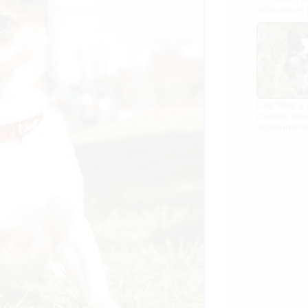
adorateurs 
Ces filles à
cuisses doi
absolument 