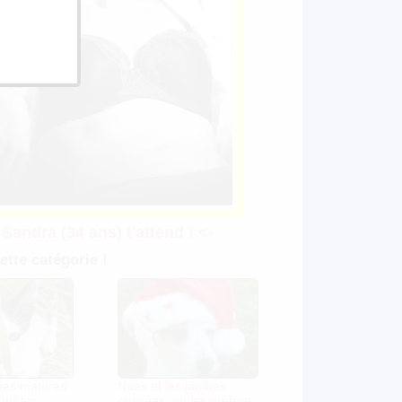
 Sandra (34 ans) t'attend ! <-
ette catégorie !
mes matures
Nues et les jambes
our les
croisées, on les préfère