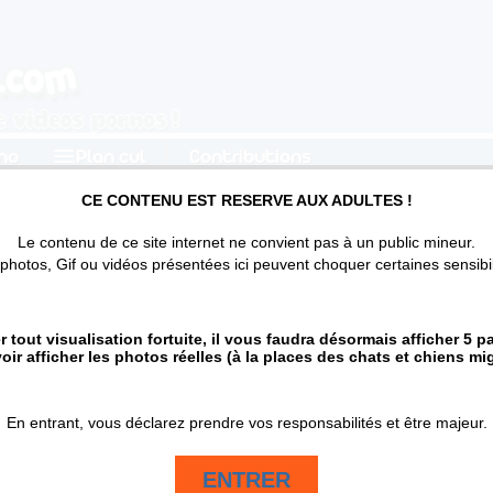
photos de sexe et vidéos porno
no
Plan cul
Contributions
CE CONTENU EST RESERVE AUX ADULTES !
attes et de chiennes ? :)
Le contenu de ce site internet ne convient pas à un public mineur.
 voir les vraies photos pornos -
Tu cherche
photos, Gif ou vidéos présentées ici peuvent choquer certaines sensibil
 jambes poilues, et elles en sont fières !
es, et elles en sont fières !
r tout visualisation fortuite, il vous faudra désormais afficher 5 
nt décidé une chose: de ne plus jamais se raser ou
ir afficher les photos réelles (à la places des chats et chiens mi
 montrer leur
gambettes poilues
, preuve qu'elles
En entrant, vous déclarez prendre vos responsabilités et être majeur.
aient adorer les photos de toutes ces femmes qui ont
ambes lisses. Et franchement, ça n'est pas du duvet
ENTRER
 qu'elles ont au pattes. Ça doit être doux quand on